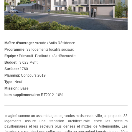
Maître d’ouvrage:
Arcade / Antin Résidence
Programme:
33 logements locatifs sociaux
Equipe :
Prinvault+Ecallard+I+A+dBacoustic
Budget :
3.023 M€ht
Surface:
1760
Planning:
Concours 2019
Type:
Neuf
Mission :
Base
Item supplémentaire:
RT2012 -10%
Imaginé comme un assemblage de grandes maisons de ville, ce projet de 33
logements assure une transition architecturale entre les secteurs
pavillonnaires et les secteurs plus denses et mixtes de Villemomble. Les
façades sur rue ainsi que celles sur jardin ne présentent jamais plus de 20m