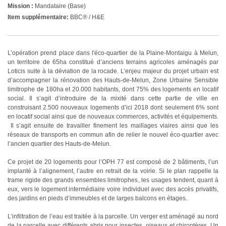
Mission :
Mandataire (Base)
Item supplémentaire:
BBC® / H&E
L’opération prend place dans l'éco-quartier de la Plaine-Montaigu à Melun,
un territoire de 65ha constitué d’anciens terrains agricoles aménagés par
Loticis suite à la déviation de la rocade. L’enjeu majeur du projet urbain est
d’accompagner la rénovation des Hauts-de-Melun, Zone Urbaine Sensible
limitrophe de 180ha et 20.000 habitants, dont 75% des logements en locatif
social. Il s’agit d’introduire de la mixité dans cette partie de ville en
construisant 2.500 nouveaux logements d’ici 2018 dont seulement 6% sont
en locatif social ainsi que de nouveaux commerces, activités et équipements.
Il s’agit ensuite de travailler finement les maillages viaires ainsi que les
réseaux de transports en commun afin de relier le nouvel éco-quartier avec
l’ancien quartier des Hauts-de-Melun.
Ce projet de 20 logements pour l’OPH 77 est composé de 2 bâtiments, l’un
implanté à l’alignement, l’autre en retrait de la voirie. Si le plan rappelle la
trame rigide des grands ensembles limitrophes, les usages tendent, quant à
eux, vers le logement intermédiaire voire individuel avec des accès privatifs,
des jardins en pieds d’immeubles et de larges balcons en étages.
L’infiltration de l’eau est traitée à la parcelle. Un verger est aménagé au nord
de la parcelle avec différents abris pour insectes, oiseaux et chiroptères. Un