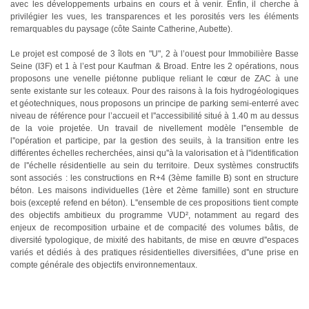
avec les développements urbains en cours et à venir. Enfin, il cherche à
privilégier les vues, les transparences et les porosités vers les éléments
remarquables du paysage (côte Sainte Catherine, Aubette).
Le projet est composé de 3 îlots en "U", 2 à l’ouest pour Immobilière Basse
Seine (I3F) et 1 à l’est pour Kaufman & Broad. Entre les 2 opérations, nous
proposons une venelle piétonne publique reliant le cœur de ZAC à une
sente existante sur les coteaux. Pour des raisons à la fois hydrogéologiques
et géotechniques, nous proposons un principe de parking semi-enterré avec
niveau de référence pour l’accueil et l''accessibilité situé à 1.40 m au dessus
de la voie projetée. Un travail de nivellement modèle l''ensemble de
l''opération et participe, par la gestion des seuils, à la transition entre les
différentes échelles recherchées, ainsi qu''à la valorisation et à l''identification
de l''échelle résidentielle au sein du territoire. Deux systèmes constructifs
sont associés : les constructions en R+4 (3ème famille B) sont en structure
béton. Les maisons individuelles (1ère et 2ème famille) sont en structure
bois (excepté refend en béton). L''ensemble de ces propositions tient compte
des objectifs ambitieux du programme VUD², notamment au regard des
enjeux de recomposition urbaine et de compacité des volumes bâtis, de
diversité typologique, de mixité des habitants, de mise en œuvre d''espaces
variés et dédiés à des pratiques résidentielles diversifiées, d''une prise en
compte générale des objectifs environnementaux.