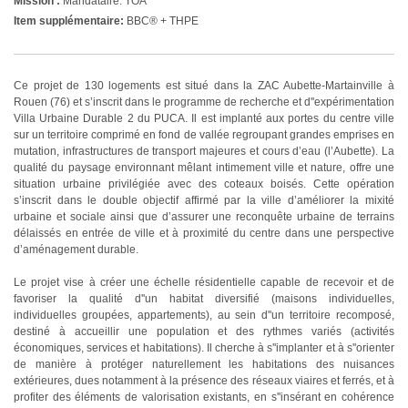
Mission :
Mandataire: TOA
Item supplémentaire:
BBC® + THPE
Ce projet de 130 logements est situé dans la ZAC Aubette-Martainville à
Rouen (76) et s’inscrit dans le programme de recherche et d''expérimentation
Villa Urbaine Durable 2 du PUCA. Il est implanté aux portes du centre ville
sur un territoire comprimé en fond de vallée regroupant grandes emprises en
mutation, infrastructures de transport majeures et cours d’eau (l’Aubette). La
qualité du paysage environnant mêlant intimement ville et nature, offre une
situation urbaine privilégiée avec des coteaux boisés. Cette opération
s’inscrit dans le double objectif affirmé par la ville d’améliorer la mixité
urbaine et sociale ainsi que d’assurer une reconquête urbaine de terrains
délaissés en entrée de ville et à proximité du centre dans une perspective
d’aménagement durable.
Le projet vise à créer une échelle résidentielle capable de recevoir et de
favoriser la qualité d''un habitat diversifié (maisons individuelles,
individuelles groupées, appartements), au sein d''un territoire recomposé,
destiné à accueillir une population et des rythmes variés (activités
économiques, services et habitations). Il cherche à s''implanter et à s''orienter
de manière à protéger naturellement les habitations des nuisances
extérieures, dues notamment à la présence des réseaux viaires et ferrés, et à
profiter des éléments de valorisation existants, en s''insérant en cohérence