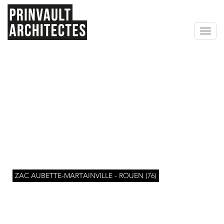
Toggl
navig
Aller
ZAC AUBETTE-MARTAINVILLE - ROUEN (76)
au
contenu
principal