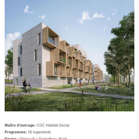
Maître d’ouvrage:
CDC Habitat Social
Programme:
50 logements
Equipe :
Prinvault + Demathieu-Bard