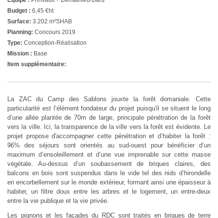
Budget :
6,45 €ht
Surface:
3.202 m²SHAB
Planning:
Concours 2019
Type:
Conception-Réalisation
Mission :
Base
Item supplémentaire:
La ZAC du Camp des Sablons jouxte la forêt domaniale. Cette
particularité est l’élément fondateur du projet puisqu'il se situent le long
d’une allée plantée de 70m de large, principale pénétration de la forêt
vers la ville. Ici, la transparence de la ville vers la forêt est évidente. Le
projet propose d'accompagner cette pénétration et d’habiter la forêt :
96% des séjours sont orientés au sud-ouest pour bénéficier d’un
maximum d’ensoleillement et d’une vue imprenable sur cette masse
végétale. Au-dessus d’un soubassement de briques claires, des
balcons en bois sont suspendus dans le vide tel des nids d’hirondelle
en encorbellement sur le monde extérieur, formant ainsi une épaisseur à
habiter, un filtre doux entre les arbres et le logement, un entre-deux
entre la vie publique et la vie privée.
Les pignons et les façades du RDC sont traités en briques de terre